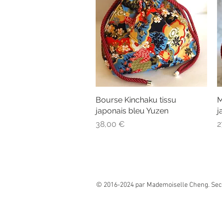
Bourse Kinchaku tissu
Aperçu rapide
M
japonais bleu Yuzen
j
Prix
P
38,00 €
2
© 2016-2024 par Mademoiselle Cheng. Secr