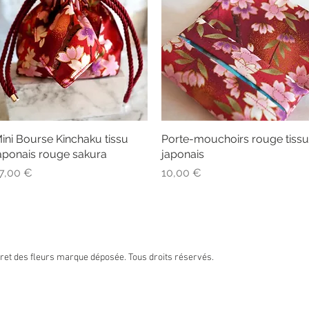
ini Bourse Kinchaku tissu
Aperçu rapide
Porte-mouchoirs rouge tissu
Aperçu rapide
aponais rouge sakura
japonais
rix
Prix
7,00 €
10,00 €
et des fleurs marque déposée. Tous droits réservés.