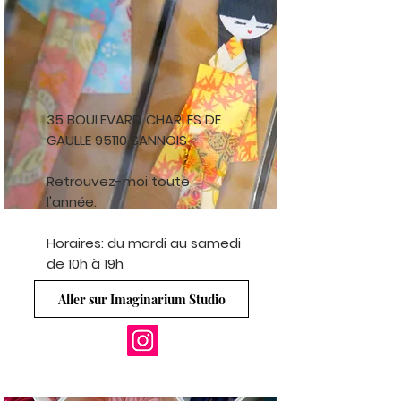
35 BOULEVARD CHARLES DE
GAULLE
95110 SANNOIS
Retrouvez-moi toute
l'année.
Horaires: du mardi au samedi
de 10h à 19h
Aller sur Imaginarium Studio
L'EMOTION CREATIVE