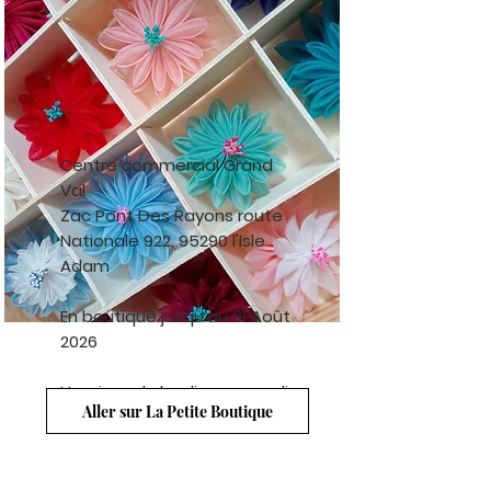
Centre commercial Grand
Val
Zac Pont Des Rayons route
Nationale 922,
95290 l'Isle
Adam
En boutique jusqu'au 31 Août
2026
Horaires: du lundi au samedi
Aller sur La Petite Boutique
de 10h00 à 20h00