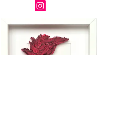
ETSY
Retrouvez mes produits
dans ma boutique Etsy tout
au long de l'année.
Une plateforme qui met en