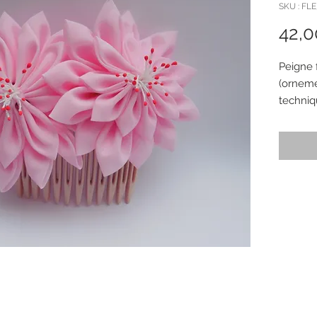
SKU : FL
42,0
Peigne 
(orneme
techniq
entière
Les fleu
rose et
d'étami
Dimensi
La fleu
diamètr
La fleu
diamètr
Le peig