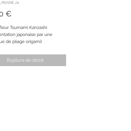
E_PEIGNE_01
Prix
0 €
fleur Tsumami Kanzashi
ntation japonaise par une
ue de pliage origami)
ment fait main.
Rupture de stock
rs sont en tissu satiné couleur
 sont ornementées d'un centre
nes couleur rose foncé.
ons:
r de droite mesure 6.5 cm de
e.
r de gauche mesure 5.5 cm de
e.
ne est en plastique rose vintage